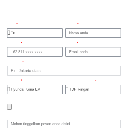
Promo Minggu ini
Titel
Nama
No telp
Email
Domisili
Produk
Dapatkan Promo
Foto trade in
Tinggalkan Pesan