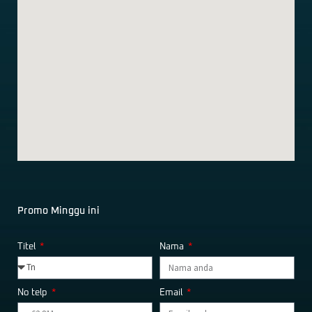
Promo Minggu ini
Titel
Nama
No telp
Email