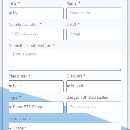
Title
Nama
No telp / wa aktif
Email
Domisili sesuai identitas
Plan order
STNK AN
Type
Budget TDP atau Cicilan
Tenor kredit