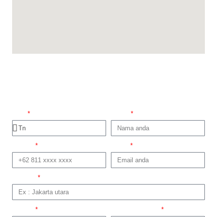
Promo Minggu ini
Titel
Nama
No telp
Email
Domisili
Produk
Dapatkan Promo