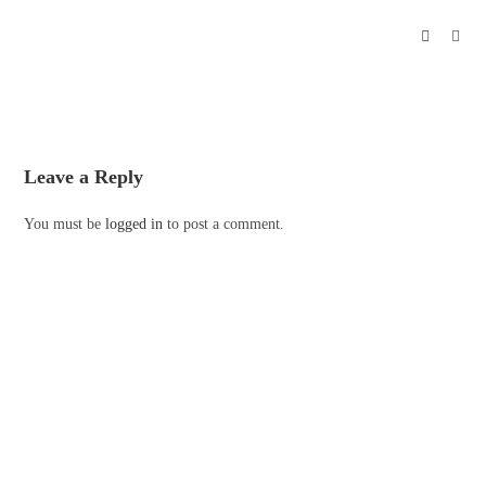
Leave a Reply
You must be
logged in
to post a comment.
Hubungi kami
0852 6452 0028
0852 6452 0028
admin@hyundaijakarta.co.id