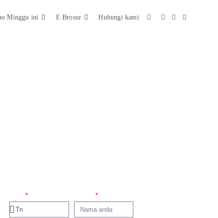
o Minggu ini
E Brosur
Hubungi kami
Promo Minggu ini
Titel
Nama