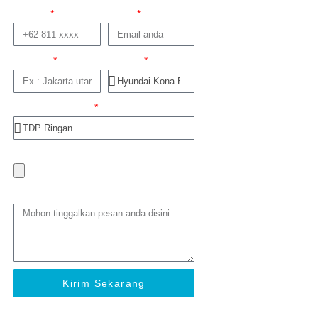
No telp
Email
Domisili
Produk
Dapatkan Promo
Foto trade in
Tinggalkan Pesan
Kirim Sekarang